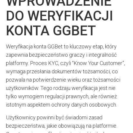
WPROWADZENIE
DO WERYFIKACJI
KONTA GGBET
Weryfikacja konta GGBet to kluczowy etap, który
zapewnia bezpieczeństwo graczy i integralność
platformy. Proces KYC, czyli “Know Your Customer”,
wymaga przesłania dokumentów tożsamości, co
pozwala na potwierdzenie wieku oraz tożsamości
użytkowników. Tego rodzaju weryfikacja jest nie
tylko wymogiem regulacji prawnych, ale również
istotnym aspektem ochrony danych osobowych.
Użytkownicy powinni być świadomi zasad
bezpieczeństwa, jakie obowiązują na platformie.