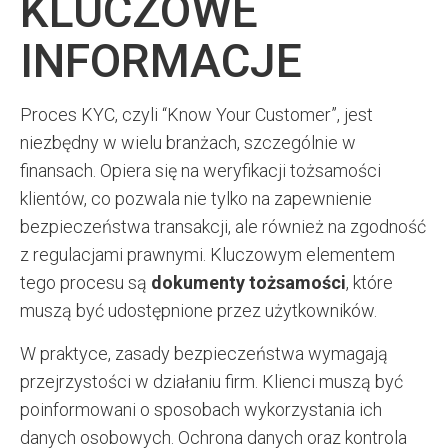
KLUCZOWE
INFORMACJE
Proces KYC, czyli “Know Your Customer”, jest
niezbędny w wielu branżach, szczególnie w
finansach. Opiera się na weryfikacji tożsamości
klientów, co pozwala nie tylko na zapewnienie
bezpieczeństwa transakcji, ale również na zgodność
z regulacjami prawnymi. Kluczowym elementem
tego procesu są
dokumenty tożsamości
, które
muszą być udostępnione przez użytkowników.
W praktyce, zasady bezpieczeństwa wymagają
przejrzystości w działaniu firm. Klienci muszą być
poinformowani o sposobach wykorzystania ich
danych osobowych. Ochrona danych oraz kontrola