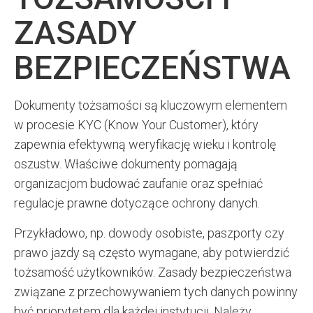
ZASADY
BEZPIECZEŃSTWA
Dokumenty tożsamości są kluczowym elementem
w procesie KYC (Know Your Customer), który
zapewnia efektywną weryfikację wieku i kontrolę
oszustw. Właściwe dokumenty pomagają
organizacjom budować zaufanie oraz spełniać
regulacje prawne dotyczące ochrony danych.
Przykładowo, np. dowody osobiste, paszporty czy
prawo jazdy są często wymagane, aby potwierdzić
tożsamość użytkowników. Zasady bezpieczeństwa
związane z przechowywaniem tych danych powinny
być priorytetem dla każdej instytucji. Należy