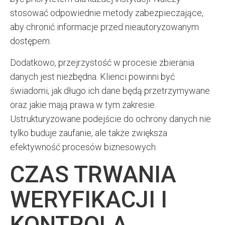
stosować odpowiednie metody zabezpieczające,
aby chronić informacje przed nieautoryzowanym
dostępem.
Dodatkowo, przejrzystość w procesie zbierania
danych jest niezbędna. Klienci powinni być
świadomi, jak długo ich dane będą przetrzymywane
oraz jakie mają prawa w tym zakresie.
Ustrukturyzowane podejście do ochrony danych nie
tylko buduje zaufanie, ale także zwiększa
efektywność procesów biznesowych.
CZAS TRWANIA
WERYFIKACJI I
KONTROLA