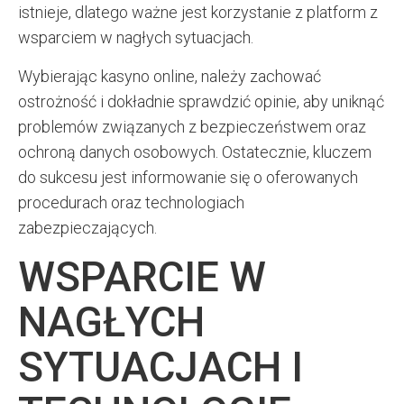
istnieje, dlatego ważne jest korzystanie z platform z
wsparciem w nagłych sytuacjach.
Wybierając kasyno online, należy zachować
ostrożność i dokładnie sprawdzić opinie, aby uniknąć
problemów związanych z bezpieczeństwem oraz
ochroną danych osobowych. Ostatecznie, kluczem
do sukcesu jest informowanie się o oferowanych
procedurach oraz technologiach
zabezpieczających.
WSPARCIE W
NAGŁYCH
SYTUACJACH I