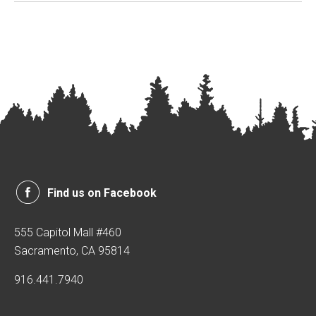
Find us on Facebook
555 Capitol Mall #460
Sacramento, CA 95814
916.441.7940