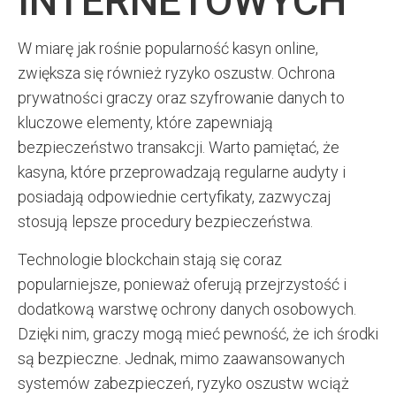
INTERNETOWYCH
W miarę jak rośnie popularność kasyn online,
zwiększa się również ryzyko oszustw. Ochrona
prywatności graczy oraz szyfrowanie danych to
kluczowe elementy, które zapewniają
bezpieczeństwo transakcji. Warto pamiętać, że
kasyna, które przeprowadzają regularne audyty i
posiadają odpowiednie certyfikaty, zazwyczaj
stosują lepsze procedury bezpieczeństwa.
Technologie blockchain stają się coraz
popularniejsze, ponieważ oferują przejrzystość i
dodatkową warstwę ochrony danych osobowych.
Dzięki nim, graczy mogą mieć pewność, że ich środki
są bezpieczne. Jednak, mimo zaawansowanych
systemów zabezpieczeń, ryzyko oszustw wciąż