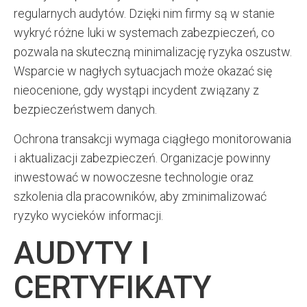
regularnych audytów. Dzięki nim firmy są w stanie
wykryć różne luki w systemach zabezpieczeń, co
pozwala na skuteczną minimalizację ryzyka oszustw.
Wsparcie w nagłych sytuacjach może okazać się
nieocenione, gdy wystąpi incydent związany z
bezpieczeństwem danych.
Ochrona transakcji wymaga ciągłego monitorowania
i aktualizacji zabezpieczeń. Organizacje powinny
inwestować w nowoczesne technologie oraz
szkolenia dla pracowników, aby zminimalizować
ryzyko wycieków informacji.
AUDYTY I
CERTYFIKATY