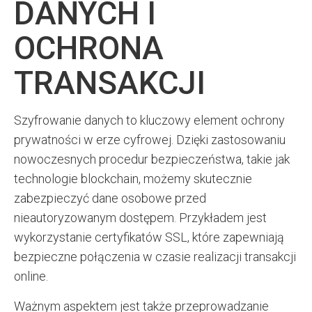
DANYCH I
OCHRONA
TRANSAKCJI
Szyfrowanie danych to kluczowy element ochrony
prywatności w erze cyfrowej. Dzięki zastosowaniu
nowoczesnych procedur bezpieczeństwa, takie jak
technologie blockchain, możemy skutecznie
zabezpieczyć dane osobowe przed
nieautoryzowanym dostępem. Przykładem jest
wykorzystanie certyfikatów SSL, które zapewniają
bezpieczne połączenia w czasie realizacji transakcji
online.
Ważnym aspektem jest także przeprowadzanie