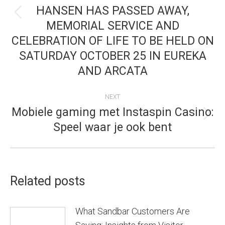
HANSEN HAS PASSED AWAY,
Previous
MEMORIAL SERVICE AND
post:
CELEBRATION OF LIFE TO BE HELD ON
SATURDAY OCTOBER 25 IN EUREKA
AND ARCATA
NEXT
Mobiele gaming met Instaspin Casino:
Next
Speel waar je ook bent
post:
Related posts
What Sandbar Customers Are