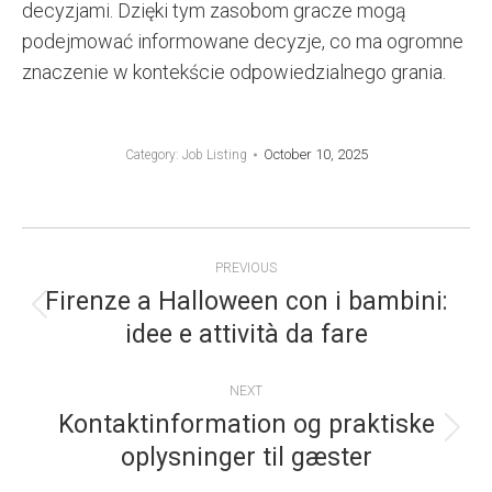
decyzjami. Dzięki tym zasobom gracze mogą
podejmować informowane decyzje, co ma ogromne
znaczenie w kontekście odpowiedzialnego grania.
October 10, 2025
Category:
Job Listing
POST
PREVIOUS
NAVIGATION
Firenze a Halloween con i bambini:
Previous
idee e attività da fare
post:
NEXT
Kontaktinformation og praktiske
Next
oplysninger til gæster
post: