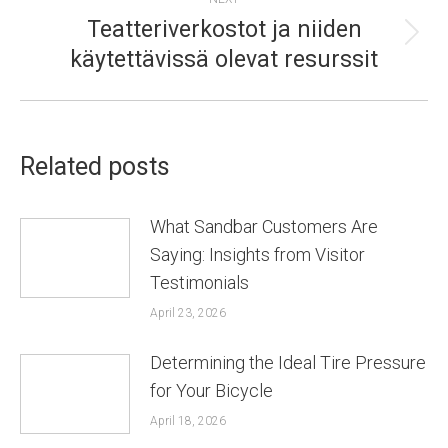
Teatteriverkostot ja niiden
Next
käytettävissä olevat resurssit
post:
Related posts
What Sandbar Customers Are
Saying: Insights from Visitor
Testimonials
April 23, 2026
Determining the Ideal Tire Pressure
for Your Bicycle
April 18, 2026