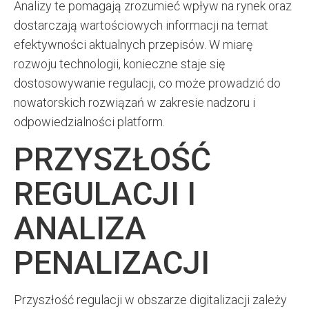
Analizy te pomagają zrozumieć wpływ na rynek oraz
dostarczają wartościowych informacji na temat
efektywności aktualnych przepisów. W miarę
rozwoju technologii, konieczne staje się
dostosowywanie regulacji, co może prowadzić do
nowatorskich rozwiązań w zakresie nadzoru i
odpowiedzialności platform.
PRZYSZŁOŚĆ
REGULACJI I
ANALIZA
PENALIZACJI
Przyszłość regulacji w obszarze digitalizacji zależy