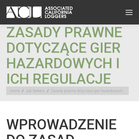
ZASADY PRAWNE
DOTYCZĄCE GIER
HAZARDOWYCH I
ICH REGULACJE
You are here:
Home
Job Seekers
Zasady prawne dotyczące gier hazardowych…
WPROWADZENIE