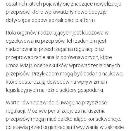
ostatnich latach pojawiły się znaczące nowelizacje
przepisów, które wprowadziły nowe decyzje
dotyczące odpowiedzialności platform.
Rola organów nadzorujących jest kluczowa w
egzekwowaniu przepisów. Ich zadaniem jest
nadzorowanie przestrzegania regulacji oraz
przeprowadzanie analiz porównawczych, które
umożliwiają ocenę skutków wprowadzenia danych
przepisów. Przykładem mogą być badania naukowe,
które dostarczają dowodów na wpływ zmian
legislacyjnych na różne sektory gospodarki.
Warto również zwrócić uwagę na przyszłość
regulacji. Możliwe penalizacje za naruszenia
przepisów mogą mieć daleko idące konsekwencje,
co stawia przed organizacjami wyzwania w zakresie