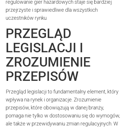
regulowanie gier hazardowych staje się bardziej
przejrzyste i sprawiedliwe dla wszystkich
uczestników rynku.
PRZEGLĄD
LEGISLACJI I
ZROZUMIENIE
PRZEPISÓW
Przegląd legislacji to fundamentalny element, który
wpływa na rynek i organizacje. Zrozumienie
przepisów, które obowiązują w danej branży,
pomaga nie tylko w dostosowaniu się do wymogów,
ale także w przewidywaniu zmian regulacyjnych. W