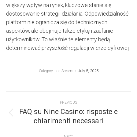
większy wpływ na rynek, kluczowe stanie się
dostosowanie strategii działania. Odpowiedzialność
platform nie ogranicza się do technicznych
aspektów, ale obejmuje także etykę i zaufanie
użytkowników. To właśnie te elementy będą
determinować przyszłość regulacji w erze cyfrowej.
July 5, 2025
Category:
Job Seekers
POST
PREVIOUS
NAVIGATION
FAQ su Nine Casino: risposte e
Previous
chiarimenti necessari
post:
NEXT