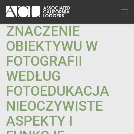
ZNACZENIE
OBIEKTYWU W
FOTOGRAFII
WEDŁUG
FOTOEDUKACJA
NIEOCZYWISTE
ASPEKTY I