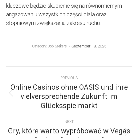
kluczowe będzie skupienie się na równomiernym
angażowaniu wszystkich części ciała oraz
stopniowym zwiększaniu zakresu ruchu.
September 18, 2025
Category:
Job Seekers
POST
PREVIOUS
NAVIGATION
Online Casinos ohne OASIS und ihre
vielversprechende Zukunft im
Previous
Glücksspielmarkt
post:
NEXT
Gry, które warto wypróbować w Vegas
Next