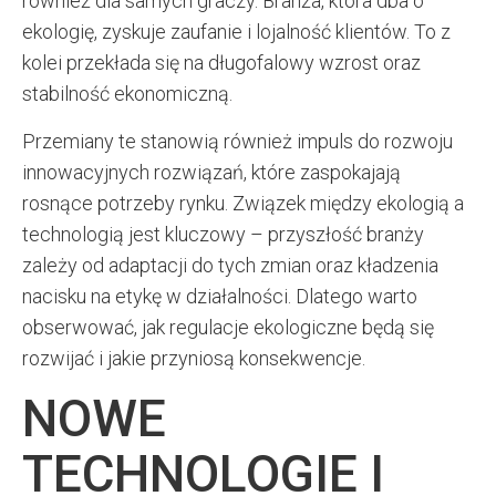
również dla samych graczy. Branża, która dba o
ekologię, zyskuje zaufanie i lojalność klientów. To z
kolei przekłada się na długofalowy wzrost oraz
stabilność ekonomiczną.
Przemiany te stanowią również impuls do rozwoju
innowacyjnych rozwiązań, które zaspokajają
rosnące potrzeby rynku. Związek między ekologią a
technologią jest kluczowy – przyszłość branży
zależy od adaptacji do tych zmian oraz kładzenia
nacisku na etykę w działalności. Dlatego warto
obserwować, jak regulacje ekologiczne będą się
rozwijać i jakie przyniosą konsekwencje.
NOWE
TECHNOLOGIE I