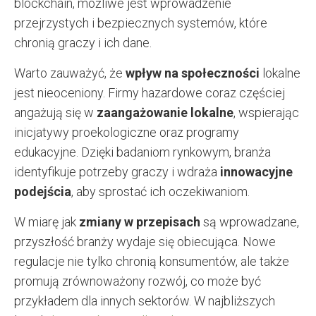
blockchain, możliwe jest wprowadzenie
przejrzystych i bezpiecznych systemów, które
chronią graczy i ich dane.
Warto zauważyć, że
wpływ na społeczności
lokalne
jest nieoceniony. Firmy hazardowe coraz częściej
angażują się w
zaangażowanie lokalne
, wspierając
inicjatywy proekologiczne oraz programy
edukacyjne. Dzięki badaniom rynkowym, branża
identyfikuje potrzeby graczy i wdraża
innowacyjne
podejścia
, aby sprostać ich oczekiwaniom.
W miarę jak
zmiany w przepisach
są wprowadzane,
przyszłość branży wydaje się obiecująca. Nowe
regulacje nie tylko chronią konsumentów, ale także
promują zrównoważony rozwój, co może być
przykładem dla innych sektorów. W najbliższych