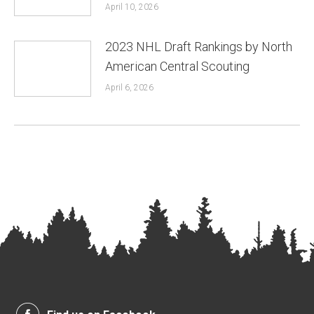
April 10, 2026
2023 NHL Draft Rankings by North
American Central Scouting
April 6, 2026