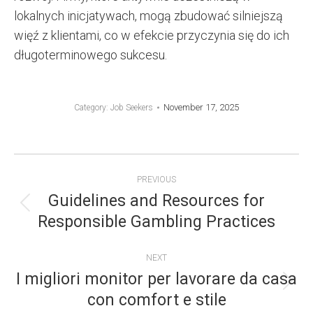
lokalnych inicjatywach, mogą zbudować silniejszą
więź z klientami, co w efekcie przyczynia się do ich
długoterminowego sukcesu.
November 17, 2025
Category:
Job Seekers
POST
PREVIOUS
NAVIGATION
Guidelines and Resources for
Previous
Responsible Gambling Practices
post:
NEXT
I migliori monitor per lavorare da casa
Next
con comfort e stile
post: