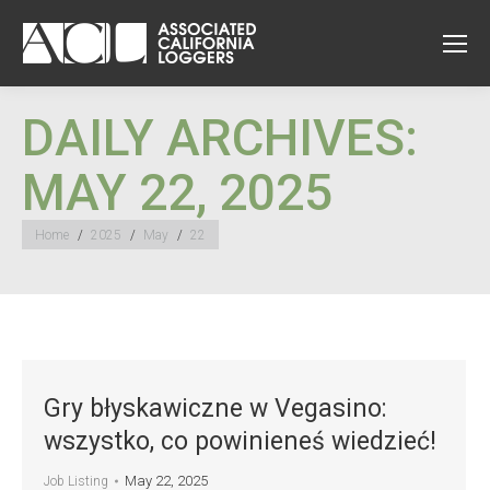
DAILY ARCHIVES:
MAY 22, 2025
You are here:
Home
2025
May
22
Gry błyskawiczne w Vegasino:
wszystko, co powinieneś wiedzieć!
May 22, 2025
Job Listing