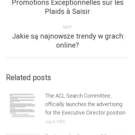
NAVIGATION
Promotions Exceptionnelles sur les
Previous
Plaids à Saisir
post:
NEXT
Jakie są najnowsze trendy w grach
Next
online?
post:
Related posts
The ACL Search Committee,
officially launches the advertising
for the Executive Director position
July 6, 2026