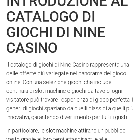
INTRODUZIONE AL
CATALOGO DI
GIOCHI DI NINE
CASINO
Il catalogo di giochi di Nine Casino rappresenta una
delle offerte più variegate nel panorama del gioco
online. Con una selezione giochi che include
centinaia di slot machine e giochi da tavolo, ogni
visitatore può trovare l’esperienza di gioco perfetta. I
generi di giochi spaziano da quelli classici a quelli più
innovativi, garantendo divertimento per tutti i gusti.
In particolare, le slot machine attirano un pubblico
vasto grazie ai loro temi affascinanti e alle