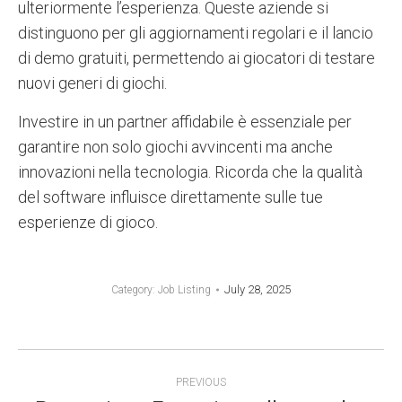
ulteriormente l’esperienza. Queste aziende si
distinguono per gli aggiornamenti regolari e il lancio
di demo gratuiti, permettendo ai giocatori di testare
nuovi generi di giochi.
Investire in un partner affidabile è essenziale per
garantire non solo giochi avvincenti ma anche
innovazioni nella tecnologia. Ricorda che la qualità
del software influisce direttamente sulle tue
esperienze di gioco.
July 28, 2025
Category:
Job Listing
POST
PREVIOUS