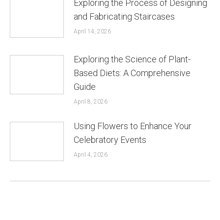
Exploring the Process of Designing
and Fabricating Staircases
April 14, 2026
Exploring the Science of Plant-
Based Diets: A Comprehensive
Guide
April 8, 2026
Using Flowers to Enhance Your
Celebratory Events
April 4, 2026