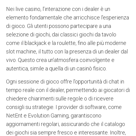
Nei live casino, l’interazione con i dealer è un
elemento fondamentale che arricchisce l’esperienza
di gioco. Gli utenti possono partecipare a una
selezione di giochi, dai classici giochi da tavolo
come il blackjack e la roulette, fino alle più moderne
slot machine, il tutto con la presenza di un dealer dal
vivo. Questo crea un’atmosfera coinvolgente e
autentica, simile a quella di un casinò fisico.
Ogni sessione di gioco offre l’opportunità di chat in
tempo reale con il dealer, permettendo ai giocatori di
chiedere chiarimenti sulle regole o di ricevere
consigli su strategie. I provider di software, come
NetEnt e Evolution Gaming, garantiscono
aggiornamenti regolari, assicurando che il catalogo
dei giochi sia sempre fresco e interessante. Inoltre,