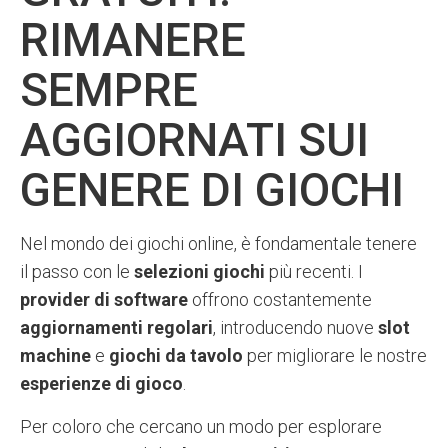
RIMANERE
SEMPRE
AGGIORNATI SUI
GENERE DI GIOCHI
Nel mondo dei giochi online, è fondamentale tenere
il passo con le
selezioni giochi
più recenti. I
provider di software
offrono costantemente
aggiornamenti regolari
, introducendo nuove
slot
machine
e
giochi da tavolo
per migliorare le nostre
esperienze di gioco
.
Per coloro che cercano un modo per esplorare