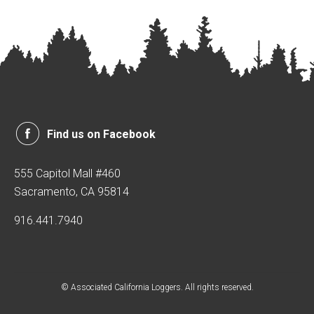
Find us on Facebook
555 Capitol Mall #460
Sacramento, CA 95814
916.441.7940
© Associated California Loggers. All rights reserved.