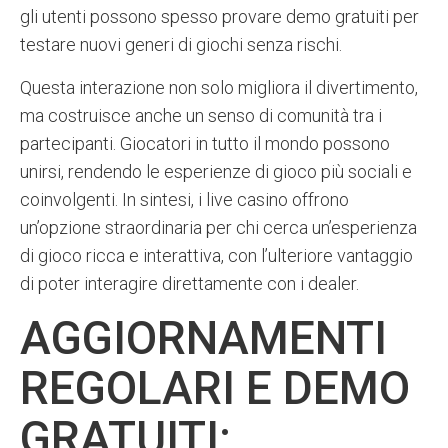
gli utenti possono spesso provare demo gratuiti per
testare nuovi generi di giochi senza rischi.
Questa interazione non solo migliora il divertimento,
ma costruisce anche un senso di comunità tra i
partecipanti. Giocatori in tutto il mondo possono
unirsi, rendendo le esperienze di gioco più sociali e
coinvolgenti. In sintesi, i live casino offrono
un’opzione straordinaria per chi cerca un’esperienza
di gioco ricca e interattiva, con l’ulteriore vantaggio
di poter interagire direttamente con i dealer.
AGGIORNAMENTI
REGOLARI E DEMO
GRATUITI: