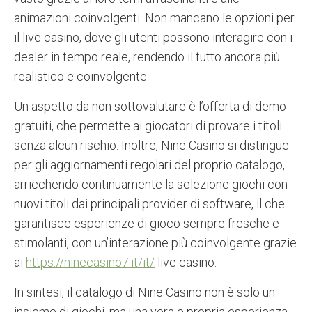
animazioni coinvolgenti. Non mancano le opzioni per
il live casino, dove gli utenti possono interagire con i
dealer in tempo reale, rendendo il tutto ancora più
realistico e coinvolgente.
Un aspetto da non sottovalutare è l’offerta di demo
gratuiti, che permette ai giocatori di provare i titoli
senza alcun rischio. Inoltre, Nine Casino si distingue
per gli aggiornamenti regolari del proprio catalogo,
arricchendo continuamente la selezione giochi con
nuovi titoli dai principali provider di software, il che
garantisce esperienze di gioco sempre fresche e
stimolanti, con un’interazione più coinvolgente grazie
ai
https://ninecasino7.it/it/
live casino.
In sintesi, il catalogo di Nine Casino non è solo un
insieme di giochi, ma una vera e propria esperienza