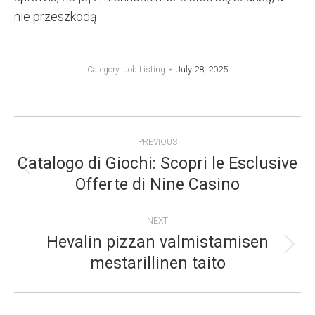
nie przeszkodą.
July 28, 2025
Category:
Job Listing
POST
PREVIOUS
NAVIGATION
Catalogo di Giochi: Scopri le Esclusive
Previous
Offerte di Nine Casino
post:
NEXT
Hevalin pizzan valmistamisen
Next
mestarillinen taito
post: