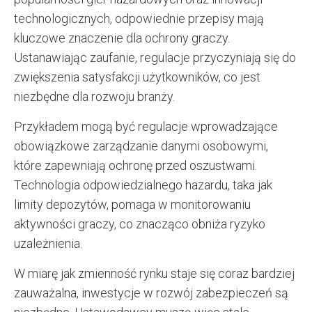
technologicznych, odpowiednie przepisy mają
kluczowe znaczenie dla ochrony graczy.
Ustanawiając zaufanie, regulacje przyczyniają się do
zwiększenia satysfakcji użytkowników, co jest
niezbędne dla rozwoju branży.
Przykładem mogą być regulacje wprowadzające
obowiązkowe zarządzanie danymi osobowymi,
które zapewniają ochronę przed oszustwami.
Technologia odpowiedzialnego hazardu, taka jak
limity depozytów, pomaga w monitorowaniu
aktywności graczy, co znacząco obniża ryzyko
uzależnienia.
W miarę jak zmienność rynku staje się coraz bardziej
zauważalna, inwestycje w rozwój zabezpieczeń są