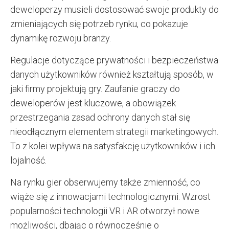
deweloperzy musieli dostosować swoje produkty do
zmieniających się potrzeb rynku, co pokazuje
dynamikę rozwoju branży.
Regulacje dotyczące prywatności i bezpieczeństwa
danych użytkowników również kształtują sposób, w
jaki firmy projektują gry. Zaufanie graczy do
deweloperów jest kluczowe, a obowiązek
przestrzegania zasad ochrony danych stał się
nieodłącznym elementem strategii marketingowych.
To z kolei wpływa na satysfakcję użytkowników i ich
lojalność.
Na rynku gier obserwujemy także zmienność, co
wiąże się z innowacjami technologicznymi. Wzrost
popularności technologii VR i AR otworzył nowe
możliwości, dbając o równocześnie o