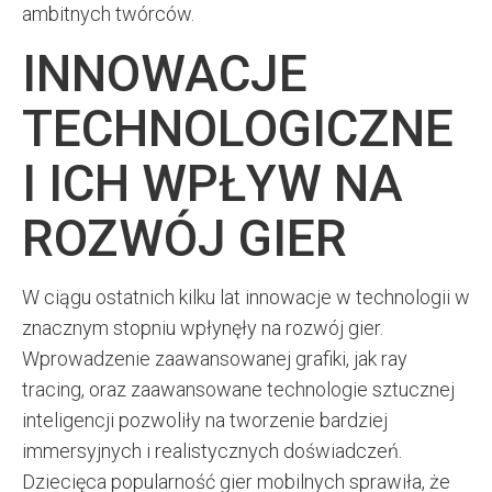
ambitnych twórców.
INNOWACJE
TECHNOLOGICZNE
I ICH WPŁYW NA
ROZWÓJ GIER
W ciągu ostatnich kilku lat innowacje w technologii w
znacznym stopniu wpłynęły na rozwój gier.
Wprowadzenie zaawansowanej grafiki, jak ray
tracing, oraz zaawansowane technologie sztucznej
inteligencji pozwoliły na tworzenie bardziej
immersyjnych i realistycznych doświadczeń.
Dziecięca popularność gier mobilnych sprawiła, że