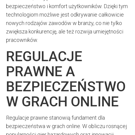
bezpieczeństwo i komfort użytkowników. Dzięki tym
technologiom możliwe jest odkrywanie całkowicie
nowych rodzajów zawodów w branży, co nie tylko
zwiększa konkurencję, ale też rozwija umiejętności
pracowników.
REGULACJE
PRAWNE A
BEZPIECZEŃSTWO
W GRACH ONLINE
Regulacje prawne stanowią fundament dla
bezpieczeństwa w grach online. W obliczu rosnącej
popularności gier hazardowych oraz innowacji