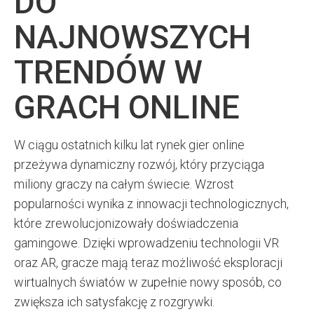
DO
NAJNOWSZYCH
TRENDÓW W
GRACH ONLINE
W ciągu ostatnich kilku lat rynek gier online
przeżywa dynamiczny rozwój, który przyciąga
miliony graczy na całym świecie. Wzrost
popularności wynika z innowacji technologicznych,
które zrewolucjonizowały doświadczenia
gamingowe. Dzięki wprowadzeniu technologii VR
oraz AR, gracze mają teraz możliwość eksploracji
wirtualnych światów w zupełnie nowy sposób, co
zwiększa ich satysfakcję z rozgrywki.