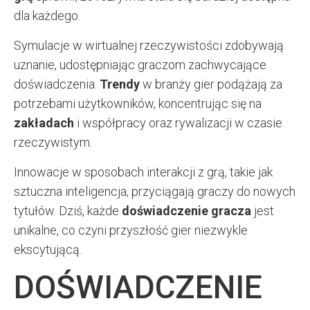
dla każdego.
Symulacje w wirtualnej rzeczywistości zdobywają
uznanie, udostępniając graczom zachwycające
doświadczenia.
Trendy
w branży gier podążają za
potrzebami użytkowników, koncentrując się na
zakładach
i współpracy oraz rywalizacji w czasie
rzeczywistym.
Innowacje w sposobach interakcji z grą, takie jak
sztuczna inteligencja, przyciągają graczy do nowych
tytułów. Dziś, każde
doświadczenie gracza
jest
unikalne, co czyni przyszłość gier niezwykle
ekscytującą.
DOŚWIADCZENIE