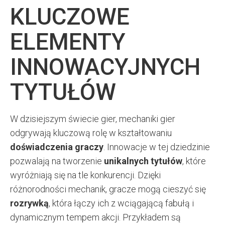
KLUCZOWE
ELEMENTY
INNOWACYJNYCH
TYTUŁÓW
W dzisiejszym świecie gier, mechaniki gier
odgrywają kluczową rolę w kształtowaniu
doświadczenia graczy
. Innowacje w tej dziedzinie
pozwalają na tworzenie
unikalnych tytułów
, które
wyróżniają się na tle konkurencji. Dzięki
różnorodności mechanik, gracze mogą cieszyć się
rozrywką
, która łączy ich z wciągającą fabułą i
dynamicznym tempem akcji. Przykładem są