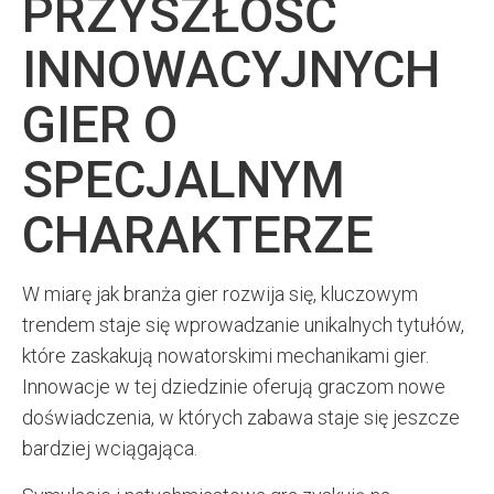
PRZYSZŁOŚĆ
INNOWACYJNYCH
GIER O
SPECJALNYM
CHARAKTERZE
W miarę jak branża gier rozwija się, kluczowym
trendem staje się wprowadzanie unikalnych tytułów,
które zaskakują nowatorskimi mechanikami gier.
Innowacje w tej dziedzinie oferują graczom nowe
doświadczenia, w których zabawa staje się jeszcze
bardziej wciągająca.