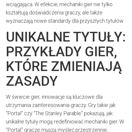
wciągająca. W efekcie, mechaniki gier nie tylko
kształtują doświadczenia graczy, ale także
wyznaczają nowe standardy dla przyszłych tytułów.
UNIKALNE TYTUŁY:
PRZYKŁADY GIER,
KTÓRE ZMIENIAJĄ
ZASADY
W świecie gier, innowacje są kluczowe dla
utrzymania zainteresowania graczy. Gry takie jak
“Portal” czy “The Stanley Parable” pokazują, jak
unikalne tytuły mogą redefiniować mechaniki gier. W
“Portal” gracze muszą myśleć przestrzennie,