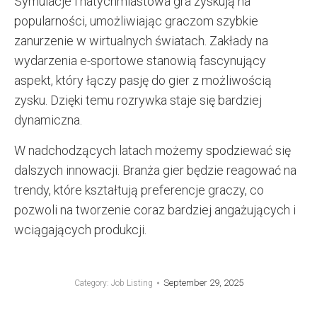
Symulacje i natychmiastowa gra zyskują na
popularności, umożliwiając graczom szybkie
zanurzenie w wirtualnych światach. Zakłady na
wydarzenia e-sportowe stanowią fascynujący
aspekt, który łączy pasję do gier z możliwością
zysku. Dzięki temu rozrywka staje się bardziej
dynamiczna.
W nadchodzących latach możemy spodziewać się
dalszych innowacji. Branża gier będzie reagować na
trendy, które kształtują preferencje graczy, co
pozwoli na tworzenie coraz bardziej angażujących i
wciągających produkcji.
September 29, 2025
Category:
Job Listing