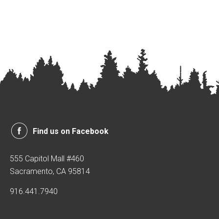
Find us on Facebook
555 Capitol Mall #460
Sacramento, CA 95814
916.441.7940