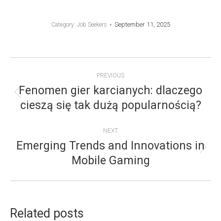
September 11, 2025
Category:
Job Seekers
POST
PREVIOUS
NAVIGATION
Fenomen gier karcianych: dlaczego
Previous
cieszą się tak dużą popularnością?
post:
NEXT
Emerging Trends and Innovations in
Next
Mobile Gaming
post:
Related posts