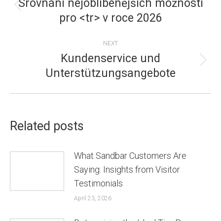
NAVIGATION
Srovnání nejoblíbenějších možností
Previous
pro <tr> v roce 2026
post:
NEXT
Kundenservice und
Next
Unterstützungsangebote
post:
Related posts
What Sandbar Customers Are
Saying: Insights from Visitor
Testimonials
April 23, 2026