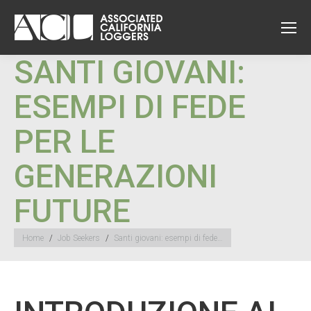
SANTI GIOVANI:
ESEMPI DI FEDE
PER LE
GENERAZIONI
FUTURE
You are here:
Home
Job Seekers
Santi giovani: esempi di fede…