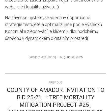
webu, ale i loajalitu uživatelů.
Na závěr se ujistěte, že všechny doporučené
strategie testujete a optimalizujete podle výsledků.
Kontinuální zlepšování je klíčem k dlouhodobému
úspěchu v dynamickém digitálním prostředí.
August 13, 2025
Category:
Job Listing
POST
PREVIOUS
NAVIGATION
COUNTY OF AMADOR, INVITATION TO
BID 25-21 — TREE MORTALITY
MITIGATION PROJECT #25 ;