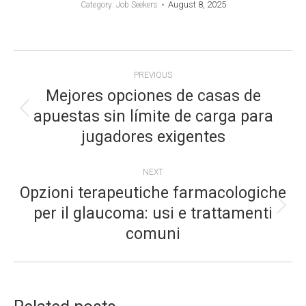
August 8, 2025
Category:
Job Seekers
POST
PREVIOUS
NAVIGATION
Mejores opciones de casas de
apuestas sin límite de carga para
Previous
jugadores exigentes
post:
NEXT
Opzioni terapeutiche farmacologiche
per il glaucoma: usi e trattamenti
Next
comuni
post: