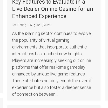
Key Features to Evaluate in a
Live Dealer Online Casino for an
Enhanced Experience
August 8, 2025
Job Listing
As the iGaming sector continues to evolve,
the popularity of virtual gaming
environments that incorporate authentic
interactions has reached new heights.
Players are increasingly seeking out online
platforms that offer real-time gameplay
enhanced by unique live game features.
These attributes not only enrich the overall
experience but also foster a deeper sense
of connection between…