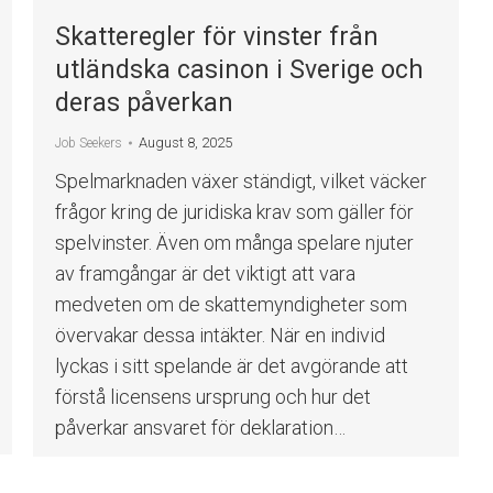
Skatteregler för vinster från
utländska casinon i Sverige och
deras påverkan
August 8, 2025
Job Seekers
Spelmarknaden växer ständigt, vilket väcker
frågor kring de juridiska krav som gäller för
spelvinster. Även om många spelare njuter
av framgångar är det viktigt att vara
medveten om de skattemyndigheter som
övervakar dessa intäkter. När en individ
lyckas i sitt spelande är det avgörande att
förstå licensens ursprung och hur det
påverkar ansvaret för deklaration…