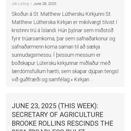
June 28, 2025
Job Listing
Skoðun á St. Matthew Lúthersku Kirkjunni St.
Matthew Lútherska Kirkjan er mikilvægt tilvist í
kristinni trú á Íslandi. Hún þjónar sem miðstöð
fyrir trúarsamkoma, þar sem safnaðarkonur og
safnaðarmenn koma saman til að sækja
sunnudagsmessu. Í þessum messum er
boðskapur Lútersku kirkjunnar miðlaður með
lærdómsfullum hætti, sem skapar djúpan tengsl
við guðfræði og samfélag.» Kirkjan…
JUNE 23, 2025 (THIS WEEK):
SECRETARY OF AGRICULTURE
BROOKE ROLLINS RESCINDS THE