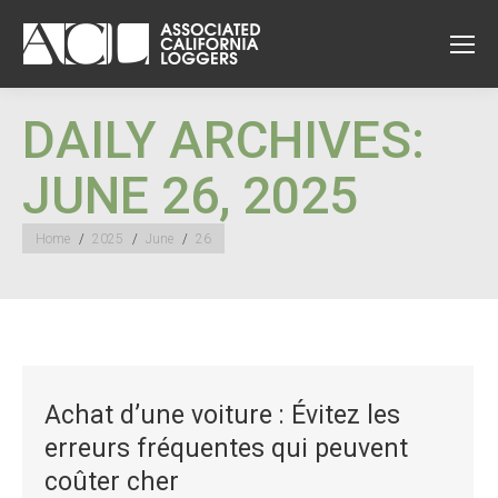
DAILY ARCHIVES:
JUNE 26, 2025
You are here:
Home
2025
June
26
Achat d’une voiture : Évitez les
erreurs fréquentes qui peuvent
coûter cher