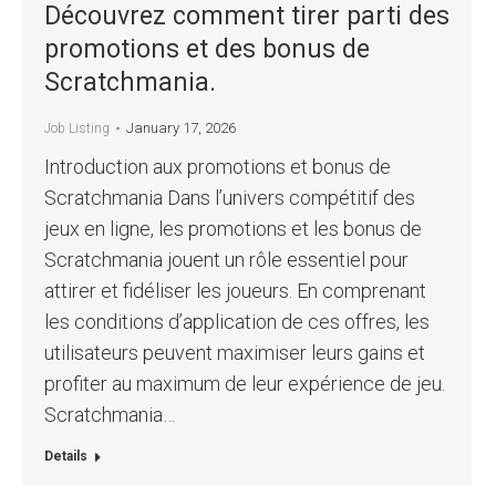
Découvrez comment tirer parti des
promotions et des bonus de
Scratchmania.
January 17, 2026
Job Listing
Introduction aux promotions et bonus de
Scratchmania Dans l’univers compétitif des
jeux en ligne, les promotions et les bonus de
Scratchmania jouent un rôle essentiel pour
attirer et fidéliser les joueurs. En comprenant
les conditions d’application de ces offres, les
utilisateurs peuvent maximiser leurs gains et
profiter au maximum de leur expérience de jeu.
Scratchmania…
Details