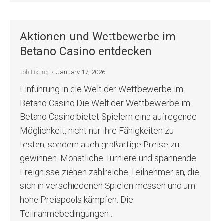
Aktionen und Wettbewerbe im
Betano Casino entdecken
January 17, 2026
Job Listing
Einführung in die Welt der Wettbewerbe im
Betano Casino Die Welt der Wettbewerbe im
Betano Casino bietet Spielern eine aufregende
Möglichkeit, nicht nur ihre Fähigkeiten zu
testen, sondern auch großartige Preise zu
gewinnen. Monatliche Turniere und spannende
Ereignisse ziehen zahlreiche Teilnehmer an, die
sich in verschiedenen Spielen messen und um
hohe Preispools kämpfen. Die
Teilnahmebedingungen…