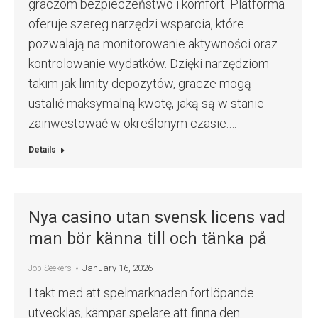
graczom bezpieczeństwo i komfort. Platforma
oferuje szereg narzędzi wsparcia, które
pozwalają na monitorowanie aktywności oraz
kontrolowanie wydatków. Dzięki narzędziom
takim jak limity depozytów, gracze mogą
ustalić maksymalną kwotę, jaką są w stanie
zainwestować w określonym czasie.…
Details
Nya casino utan svensk licens vad
man bör känna till och tänka på
January 16, 2026
Job Seekers
I takt med att spelmarknaden fortlöpande
utvecklas, kämpar spelare att finna den