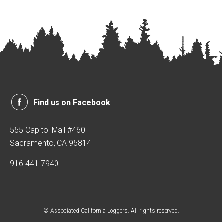
Find us on Facebook
555 Capitol Mall #460
Sacramento, CA 95814
916.441.7940
© Associated California Loggers. All rights reserved.