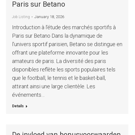
Paris sur Betano
January 18, 2026
Job Listing
Introduction à l’étude des marchés sportifs à
Paris sur Betano Dans la dynamique de
l’univers sportif parisien, Betano se distingue en
offrant une plateforme innovante pour les
amateurs de paris. La diversité des paris
disponibles reflète les sports populaires tels
que le football, le tennis et le basket-ball,
attirant ainsi une large clientèle. Les
événements…
Details
De invloed van bonusvoorwaarden