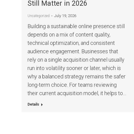
Still Matter in 2026
July 19, 2026
Uncategorized
Building a sustainable online presence still
depends on a mix of content quality,
technical optimization, and consistent
audience engagement. Businesses that
rely on a single acquisition channel usually
run into volatility sooner or later, which is
why a balanced strategy remains the safer
long-term choice. For teams reviewing
their current acquisition model, it helps to…
Details