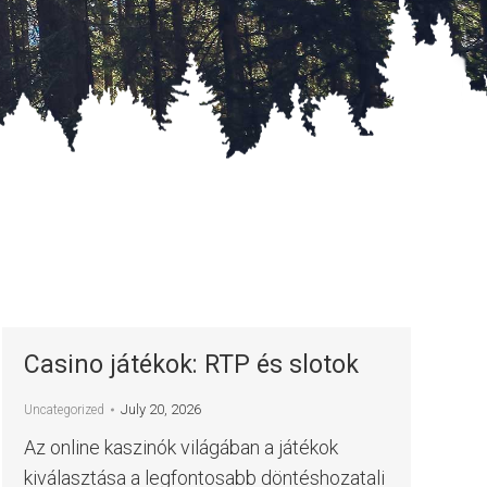
Casino játékok: RTP és slotok
July 20, 2026
Uncategorized
Az online kaszinók világában a játékok
kiválasztása a legfontosabb döntéshozatali