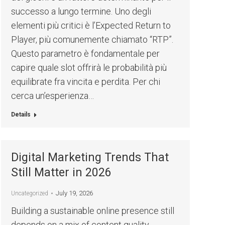
successo a lungo termine. Uno degli
elementi più critici è l’Expected Return to
Player, più comunemente chiamato “RTP”.
Questo parametro è fondamentale per
capire quale slot offrirà le probabilità più
equilibrate fra vincita e perdita. Per chi
cerca un’esperienza…
Details
Digital Marketing Trends That
Still Matter in 2026
July 19, 2026
Uncategorized
Building a sustainable online presence still
depends on a mix of content quality,