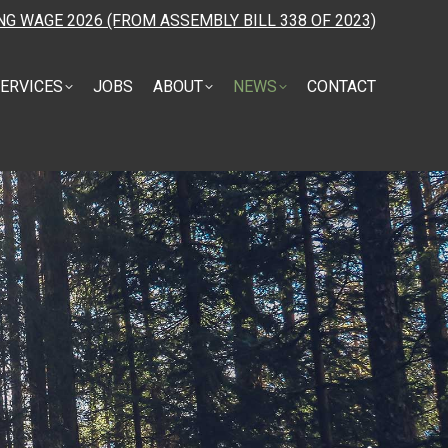
NG WAGE 2026 (FROM ASSEMBLY BILL 338 OF 2023)
ERVICES
JOBS
ABOUT
NEWS
CONTACT