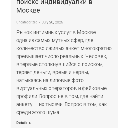
поиске индивидуалки в
Москве
July 20, 2026
Uncategorized
Рынок интимных услуг в Москве —
одна из самых мутных сфер, где
количество лживых анкет многократно
превышает число реальных. Человек,
впервые столкнувшийся с поиском,
теряет деньги, время и нервы,
натыкаясь на липовые фото,
виртуальных операторов и фейковые
профили. Вопрос не в том, где найти
анкету — их тысячи. Вопрос в том, как
среди этого шума…
Details