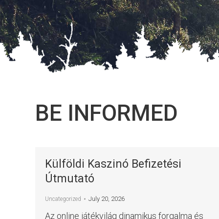
BE INFORMED
Külföldi Kaszinó Befizetési
Útmutató
July 20, 2026
Uncategorized
Az online játékvilág dinamikus forgalma és