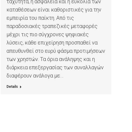
ταχύτητα, η ασφάλεια και η ευκολία των
καταθέσεων είναι καθοριστικές για την
εμπειρία του παίκτη. Από τις
παραδοσιακές τραπεζικές μεταφορές
μέχρι τις πιο σύγχρονες ψηφιακές
λύσεις, κάθε επιχείρηση προσπαθεί να
απευθυνθεί στο ευρύ φάσμα προτιμήσεων
των χρηστών. Τα όρια ανάληψης και η
διάρκεια επεξεργασίας των συναλλαγών
διαφέρουν ανάλογα με…
Details