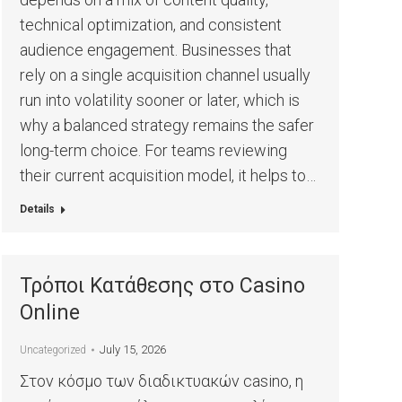
technical optimization, and consistent
audience engagement. Businesses that
rely on a single acquisition channel usually
run into volatility sooner or later, which is
why a balanced strategy remains the safer
long-term choice. For teams reviewing
their current acquisition model, it helps to…
Details
Τρόποι Κατάθεσης στο Casino
Online
July 15, 2026
Uncategorized
Στον κόσμο των διαδικτυακών casino, η