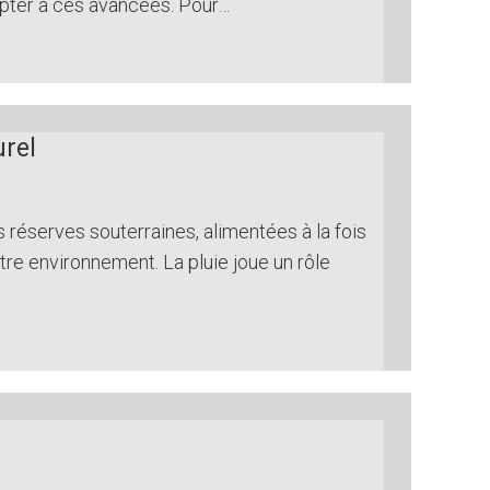
dapter à ces avancées. Pour…
urel
 réserves souterraines, alimentées à la fois
notre environnement. La pluie joue un rôle