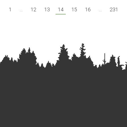
←
1
…
12
13
14
15
16
…
231