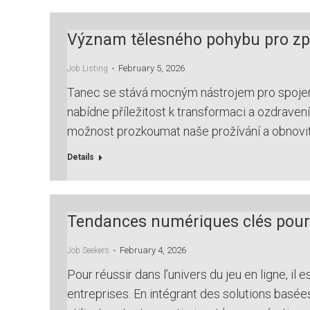
Význam tělesného pohybu pro zpr
February 5, 2026
Job Listing
Tanec se stává mocným nástrojem pro spojení 
nabídne příležitost k transformaci a ozdraven
možnost prozkoumat naše prožívání a obnovit
Details
Tendances numériques clés pour 1
February 4, 2026
Job Seekers
Pour réussir dans l’univers du jeu en ligne, 
entreprises. En intégrant des solutions basées