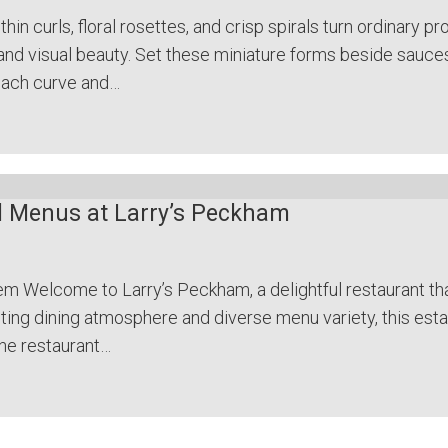
hin curls, floral rosettes, and crisp spirals turn ordinary pr
nd visual beauty. Set these miniature forms beside sauces,
; each curve and…
d Menus at Larry’s Peckham
Gem Welcome to Larry’s Peckham, a delightful restaurant th
inviting dining atmosphere and diverse menu variety, this es
The restaurant…