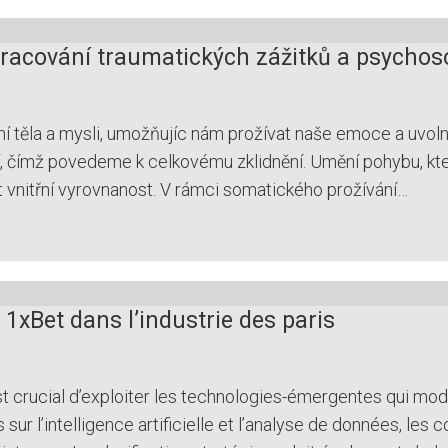
acování traumatických zážitků a psychoso
těla a mysli, umožňujíc nám prožívat naše emoce a uvolnit
í, čímž povedeme k celkovému zklidnění. Umění pohybu, kter
 vnitřní vyrovnanost. V rámci somatického prožívání…
xBet dans l’industrie des paris
il est crucial d’exploiter les technologies-émergentes qui 
 sur l’intelligence artificielle et l’analyse de données, le