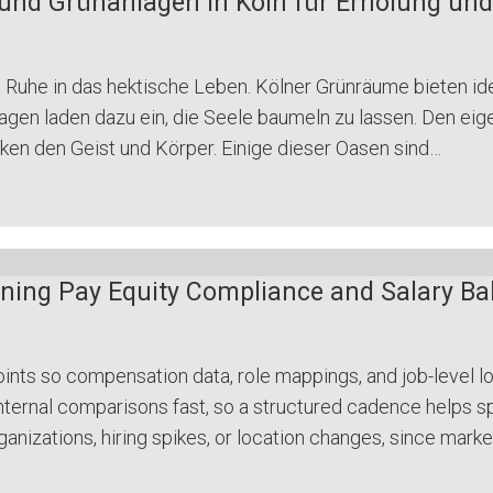
ks und Grünanlagen in Köln für Erholung u
 Ruhe in das hektische Leben. Kölner Grünräume bieten id
agen laden dazu ein, die Seele baumeln zu lassen. Den e
ken den Geist und Körper. Einige dieser Oasen sind…
ining Pay Equity Compliance and Salary Ba
oints so compensation data, role mappings, and job-level lo
ternal comparisons fast, so a structured cadence helps spo
nizations, hiring spikes, or location changes, since mark