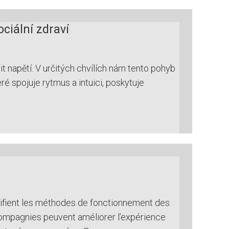
ciální zdraví
 napětí. V určitých chvílích nám tento pohyb
é spojuje rytmus a intuici, poskytuje
modifient les méthodes de fonctionnement des
s compagnies peuvent améliorer l’expérience