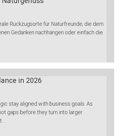
nd Naturgenuss
eale Rückzugsorte für Naturfreunde, die dem
igenen Gedanken nachhängen oder einfach die
lance in 2026
gic stay aligned with business goals. As
t gaps before they turn into larger
et…