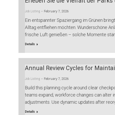
Erleben Sie die Vielfalt der Par
February 7, 2026
Job Listing
Ein entspannter Spaziergang im Grünen bringt
Alltag entfliehen möchten. Wunderschöne Anl
frische Luft genießen – solche Momente stär
Details
Annual Review Cycles for Mainta
February 7, 2026
Job Listing
Build this planning cycle around clear checkp
teams expand, workforce changes can alter in
adjustments. Use dynamic updates after reorga
Details