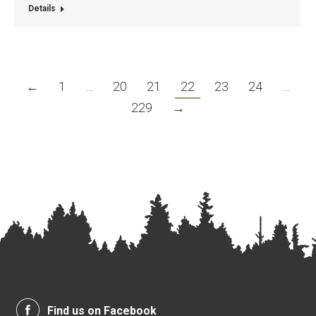
Details
←
1
…
20
21
22
23
24
…
229
→
Find us on Facebook