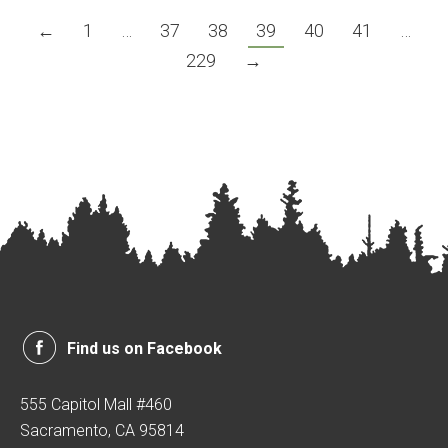
←
1
…
37
38
39
40
41
…
229
→
Find us on Facebook
555 Capitol Mall #460
Sacramento, CA 95814