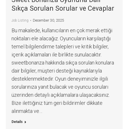
Sıkça Sorulan Sorular ve Cevaplar
December 30, 2025
Job Listing
Bu makalede, kullanıcıların en çok merak ettiği
noktaları ele alacağız. Oyuncuların karşılaştığı
temel bilgilendirme talepleri ve kritik bilgiler,
içerik açıklamaları ile birlikte sunulacaktır.
sweetbonanza hakkında sıkça sorulan konulara
dair bilgiler, müşteri desteği kaynaklarıyla
desteklenmektedir. Oyun deneyiminizle ilgili
sorularınıza yanıt bulacak ve oyuncu soruları
üzerinden detaylı açıklamalara ulaşacaksınız.
Bize ilettiğiniz tüm geri bildirimler dikkate
alınmakta ve…
Details