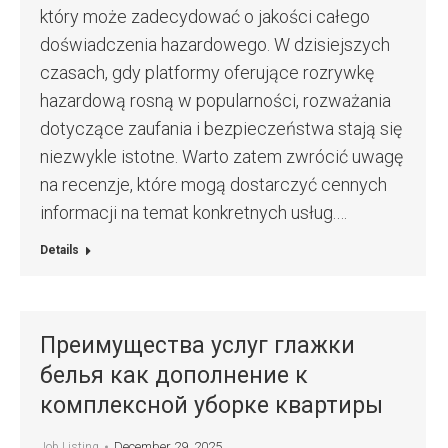
który może zadecydować o jakości całego
doświadczenia hazardowego. W dzisiejszych
czasach, gdy platformy oferujące rozrywkę
hazardową rosną w popularności, rozważania
dotyczące zaufania i bezpieczeństwa stają się
niezwykle istotne. Warto zatem zwrócić uwagę
na recenzje, które mogą dostarczyć cennych
informacji na temat konkretnych usług.…
Details
Преимущества услуг глажки
белья как дополнение к
комплексной уборке квартиры
December 29, 2025
Job Listing