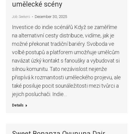
umělecké scény
December 30, 2025
Job Seekers
Investice do indie scénářů Když se zaměříme
na alternativní cesty distribuce, vidíme, jak je
možné překonat tradiční bariéry. Svoboda ve
volbě postupů a platforem umožňuje umělcům
navázat úzký kontakt s fanoušky a vybudovat si
silnou komunitu. Tato nezávislost nejenže
přispívá k rozmanitosti uměleckého projevu, ale
také posiluje pocit sounáležitosti mezi tvůrci a
jejich posluchači. Indie…
Details
Sweet Bonanza Oyununa Dair